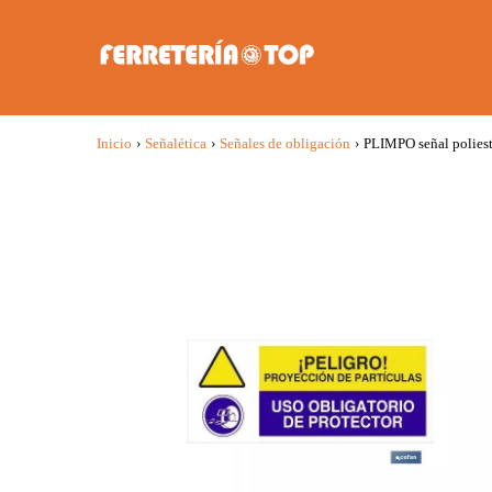
Inicio
›
Señalética
›
Señales de obligación
›
PLIMPO señal polies