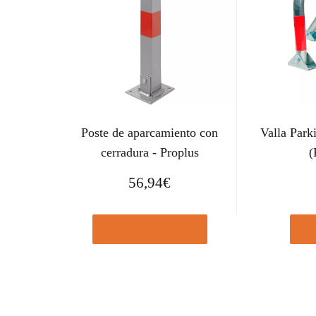
Poste de aparcamiento con
Valla Par
cerradura - Proplus
(
56,94
€
Comprar el producto
Com