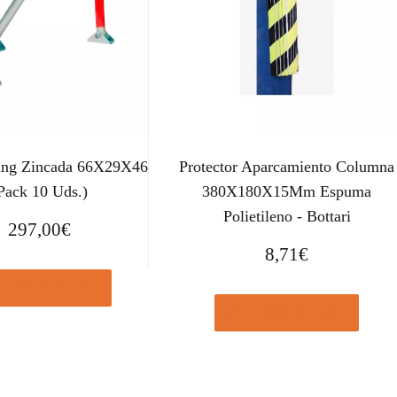
king Zincada 66X29X46
Protector Aparcamiento Columna
Pack 10 Uds.)
380X180X15Mm Espuma
Polietileno - Bottari
297,00
€
8,71
€
prar el producto
Comprar el producto