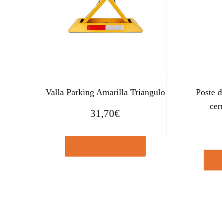
Valla Parking Amarilla Triangulo
Poste 
cer
31,70
€
Comprar el producto
Com