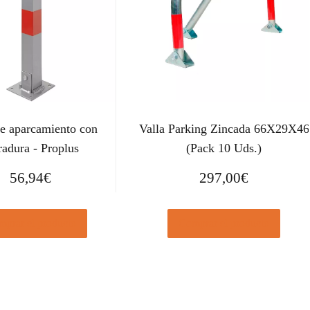
de aparcamiento con
Valla Parking Zincada 66X29X46
radura - Proplus
(Pack 10 Uds.)
56,94
€
297,00
€
prar el producto
Comprar el producto