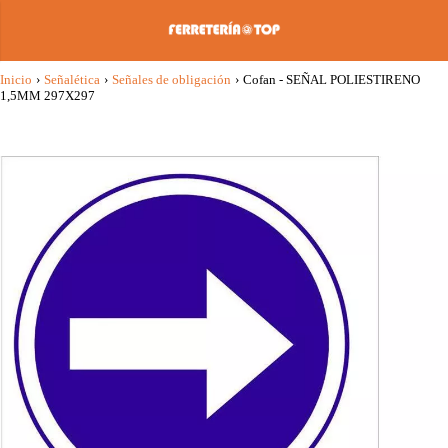
Inicio
›
Señalética
›
Señales de obligación
›
Cofan - SEÑAL POLIESTIRENO
1,5MM 297X297