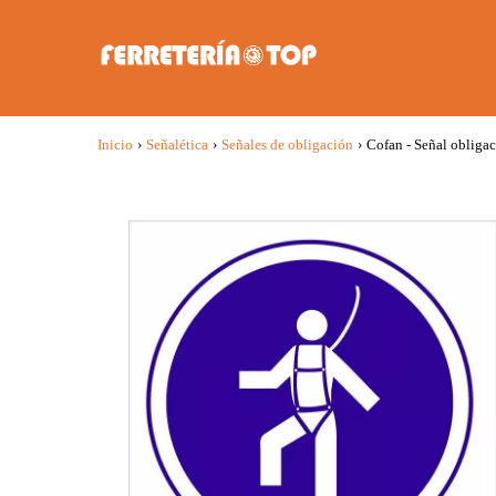
Inicio
›
Señalética
›
Señales de obligación
›
Cofan - Señal obligac