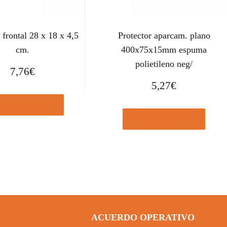
 frontal 28 x 18 x 4,5
Protector aparcam. plano
cm.
400x75x15mm espuma
polietileno neg/
7,76
€
5,27
€
prar el producto
Comprar el producto
ACUERDO OPERATIVO