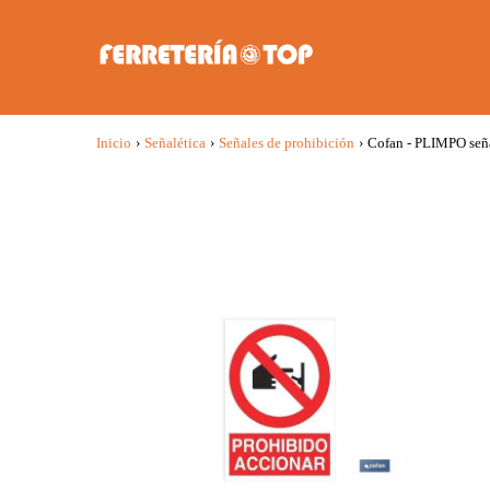
Inicio
›
Señalética
›
Señales de prohibición
›
Cofan - PLIMPO seña