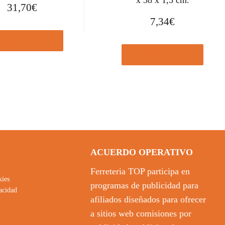
x 38 x 1,5 cm.
31,70
€
7,34
€
prar el producto
Comprar el producto
ACUERDO OPERATIVO
Ferreteria TOP participa en
kies
programas de publicidad para
vacidad
afiliados diseñados para ofrecer
a sitios web comisiones por