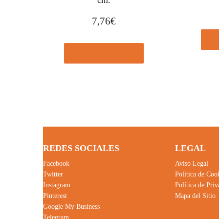
cm.
7,76
€
Com
Comprar el producto
REDES SOCIALES
LEGAL
Facebook
Aviso Legal
Twitter
Política de Coo
Instagram
Política de Pri
Pinterest
Mapa del Sitio
Google My Business
Telegram