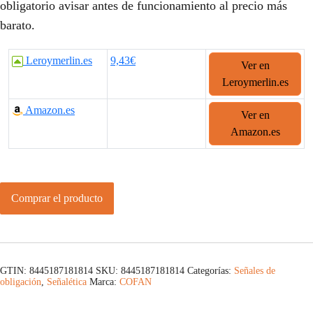
obligatorio avisar antes de funcionamiento al precio más
barato.
Leroymerlin.es
9,43€
Ver en
Leroymerlin.es
Amazon.es
Ver en
Amazon.es
Comprar el producto
GTIN: 8445187181814
SKU:
8445187181814
Categorías:
Señales de
obligación
,
Señalética
Marca:
COFAN