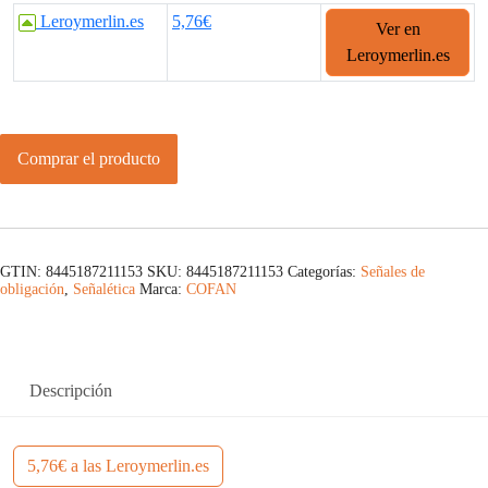
Leroymerlin.es
5,76€
Ver en
Leroymerlin.es
Comprar el producto
GTIN: 8445187211153
SKU:
8445187211153
Categorías:
Señales de
obligación
,
Señalética
Marca:
COFAN
Descripción
5,76€ a las Leroymerlin.es