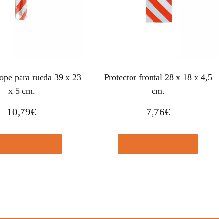
tope para rueda 39 x 23
Protector frontal 28 x 18 x 4,5
x 5 cm.
cm.
10,79
€
7,76
€
prar el producto
Comprar el producto