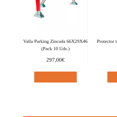
Valla Parking Zincada 66X29X46
Protector 
(Pack 10 Uds.)
297,00
€
Comprar el producto
Com