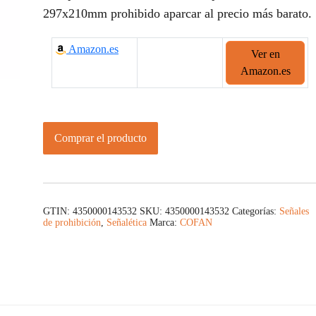
297x210mm prohibido aparcar al precio más barato.
Amazon.es
Ver en
Amazon.es
Comprar el producto
GTIN: 4350000143532
SKU:
4350000143532
Categorías:
Señales
de prohibición
,
Señalética
Marca:
COFAN