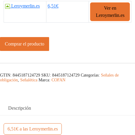
Leroymerlin.es
6,51€
Ver en
Leroymerlin.es
Comprar el producto
GTIN: 8445187124729
SKU:
8445187124729
Categorías:
Señales de
obligación
,
Señalética
Marca:
COFAN
Descripción
6,51€ a las Leroymerlin.es