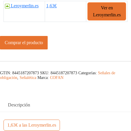
Leroymerlin.es
1,63€
Ver en
Leroymerlin.es
Comprar el producto
GTIN: 8445187207873
SKU:
8445187207873
Categorías:
Señales de
obligación
,
Señalética
Marca:
COFAN
Descripción
1,63€ a las Leroymerlin.es